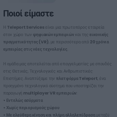
Ποιοί είμαστε
Η
Teleport Services
είναι μια πρωτοπόρος εταιρεία
στον χώρο των
ψηφιακών εμπειριών
και της
εικονικής
πραγματικότητας (VR)
, με περισσότερα από
20 χρόνια
εμπειρίας στις νέες τεχνολογίες
.
Η ομάδα μας αποτελείται από επαγγελματίες με σπουδές
στις Θετικές, Τεχνολογικές και Ανθρωπιστικές
Επιστήμες. Αναπτύξαμε την
πλατφόρμα Teleport
, ένα
προηγμένο τεχνολογικό σύστημα που υποστηρίζει την
παραγωγή
multiplayer VR εμπειριών
:
• Εντελώς ασύρματα
• Χωρίς περιορισμούς χώρου
• Με ελεύθερη κίνηση και πλήρη αλληλεπίδραση
μεταξύ