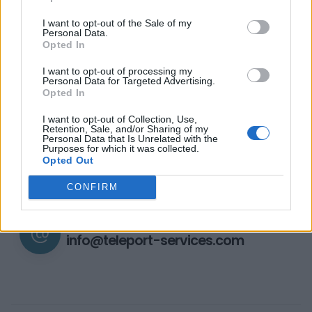
I want to opt-out of the Sale of my
Personal Data.
Opted In
I want to opt-out of processing my
Personal Data for Targeted Advertising.
Opted In
I want to opt-out of Collection, Use,
Retention, Sale, and/or Sharing of my
Personal Data that Is Unrelated with the
Purposes for which it was collected.
Opted Out
CALL US
+30 2106015332
CONFIRM
SEND E-MAIL
info@teleport-services.com