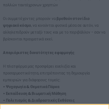
πολλών ταυτόχρονων χρηστών
Οι συμμετέχοντες μπορούν να
βρεθούν στον ίδιο
ψηφιακό κόσμο
, να κινούνται φυσικά μέσα σε αυτόν, να
αλληλεπιδρούν μεταξύ τους και με το περιβάλλον - σαν να
βρίσκονται πραγματικά εκεί.
Απεριόριστες δυνατότητες εφαρμογής
Η πλατφόρμα μας προσφέρει ευελιξία και
προσαρμοστικότητα, επιτρέποντας τη δημιουργία
εμπειριών για διάφορους τομείς:
• Ψυχαγωγία & Θεματικά Πάρκα
• Εκπαίδευση & Βιωματική Μάθηση
• Πολιτισμός & Διαδραστικές Εκθέσεις
• Αρχιτεκτονική & Εικονικές Περιηγήσεις