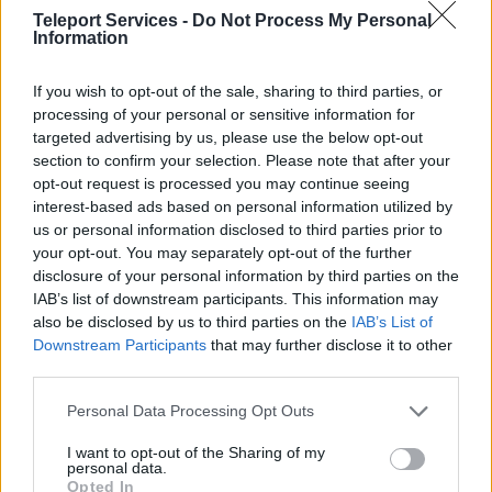
• Παρουσιάσεις προϊόντων & Brand activations
Teleport Services -
Do Not Process My Personal
Information
Στην
Teleport Services
, μετατρέπουμε την τεχνολογία
If you wish to opt-out of the sale, sharing to third parties, or
σε εμπειρία.
processing of your personal or sensitive information for
targeted advertising by us, please use the below opt-out
section to confirm your selection. Please note that after your
Σχεδιάζουμε και υλοποιούμε λύσεις που
εμπνέουν,
opt-out request is processed you may continue seeing
εκπαιδεύουν και καθηλώνουν
- με επίκεντρο πάντα τον
interest-based ads based on personal information utilized by
us or personal information disclosed to third parties prior to
άνθρωπο.
your opt-out. You may separately opt-out of the further
disclosure of your personal information by third parties on the
IAB’s list of downstream participants. This information may
also be disclosed by us to third parties on the
IAB’s List of
Downstream Participants
that may further disclose it to other
third parties.
Personal Data Processing Opt Outs
I want to opt-out of the Sharing of my
personal data.
Opted In